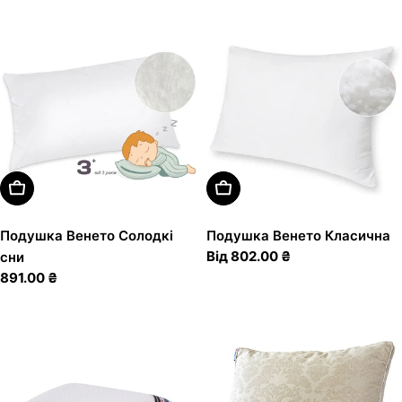
ціна
ціна
Додати В Кошик
Оберіть Варіанти
Подушка Венето Солодкі
Подушка Венето Класична
Звичайна
Від 802.00 ₴
сни
ціна
Звичайна
891.00 ₴
ціна