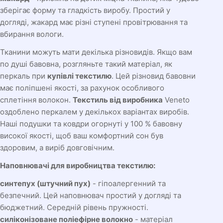
зберігає форму та гладкість виробу. Простий у
догляді, жакард має різні ступені провітрювання та
вбирання вологи.
Тканини можуть мати декілька різновидів. Якщо вам
по душі бавовна, розгляньте такий матеріал, як
перкаль при
купівлі текстилю
. Цей різновид бавовни
має поліпшені якості, за рахунок особливого
сплетіння волокон.
Текстиль від виробника
Veneto
оздоблено перкалем у декількох варіантах виробів.
Наші подушки та ковдри огорнуті у 100 % бавовну
високої якості, щоб ваш комфортний сон був
здоровим, а виріб довговічним.
Наповнювачі для виробництва текстилю:
синтепух (штучний пух)
- гіпоалергенний та
безпечний. Цей наповнювач простий у догляді та
бюджетний. Середній рівень пружності.
силіконізоване поліефірне волокно
- матеріал