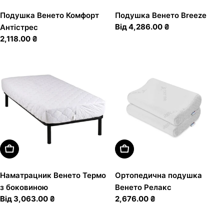
Подушка Венето Комфорт
Подушка Венето Breeze
Звичайна
Від 4,286.00 ₴
Антістрес
ціна
Звичайна
2,118.00 ₴
ціна
Оберіть Варіанти
Додати В Кошик
Наматрацник Венето Термо
Ортопедична подушка
з боковиною
Венето Релакс
Звичайна
Від 3,063.00 ₴
Звичайна
2,676.00 ₴
ціна
ціна