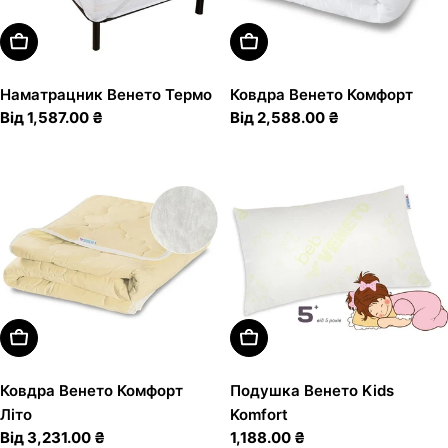
Оберіть Варіанти
Оберіть Варіанти
Наматрацник Венето Термо
Ковдра Венето Комфорт
Звичайна
Від 1,587.00 ₴
Звичайна
Від 2,588.00 ₴
ціна
ціна
Оберіть Варіанти
Додати В Кошик
Ковдра Венето Комфорт
Подушка Венето Kids
Літо
Komfort
Звичайна
Від 3,231.00 ₴
Звичайна
1,188.00 ₴