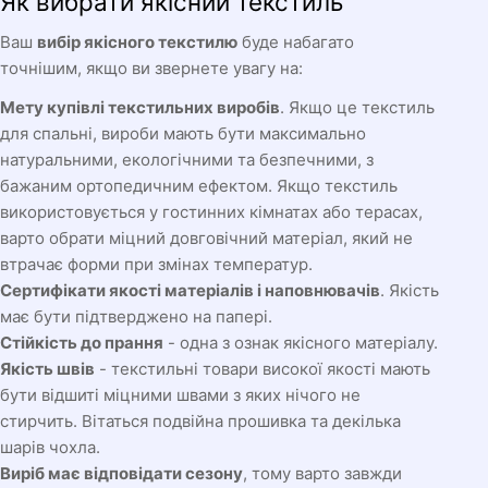
Як вибрати якісний текстиль
Ваш
вибір якісного текстилю
буде набагато
точнішим, якщо ви звернете увагу на:
Мету купівлі текстильних виробів
. Якщо це текстиль
для спальні, вироби мають бути максимально
натуральними, екологічними та безпечними, з
бажаним ортопедичним ефектом. Якщо текстиль
використовується у гостинних кімнатах або терасах,
варто обрати міцний довговічний матеріал, який не
втрачає форми при змінах температур.
Сертифікати якості матеріалів і наповнювачів
. Якість
має бути підтверджено на папері.
Стійкість до прання
- одна з ознак якісного матеріалу.
Якість швів
- текстильні товари високої якості мають
бути відшиті міцними швами з яких нічого не
стирчить. Вітаться подвійна прошивка та декілька
шарів чохла.
Виріб має відповідати сезону
, тому варто завжди