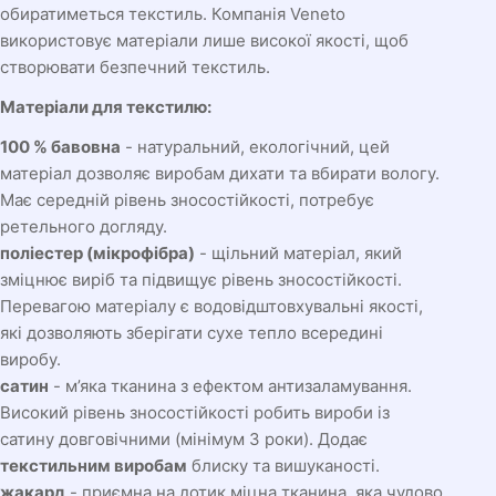
обиратиметься текстиль. Компанія Veneto
використовує матеріали лише високої якості, щоб
створювати безпечний текстиль.
Матеріали для текстилю:
100 % бавовна
- натуральний, екологічний, цей
матеріал дозволяє виробам дихати та вбирати вологу.
Має середній рівень зносостійкості, потребує
ретельного догляду.
поліестер (мікрофібра)
- щільний матеріал, який
зміцнює виріб та підвищує рівень зносостійкості.
Перевагою матеріалу є водовідштовхувальні якості,
які дозволяють зберігати сухе тепло всередині
виробу.
сатин
- м’яка тканина з ефектом антизаламування.
Високий рівень зносостійкості робить вироби із
сатину довговічними (мінімум 3 роки). Додає
текстильним виробам
блиску та вишуканості.
жакард
- приємна на дотик міцна тканина, яка чудово