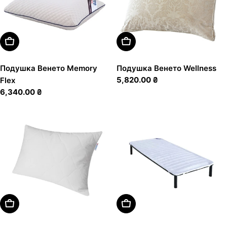
Додати В Кошик
Додати В Кошик
Подушка Венето Memory
Подушка Венето Wellness
Звичайна
5,820.00 ₴
Flex
ціна
Звичайна
6,340.00 ₴
ціна
Додати В Кошик
Оберіть Варіанти