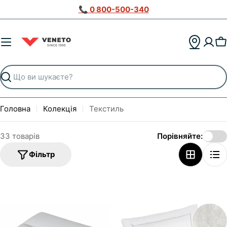
Перейти
📞 0 800-500-340
до
вмісту
К
Пошук
Головна
Колекція
Текстиль
33 товарів
Порівняйте:
Фільтр