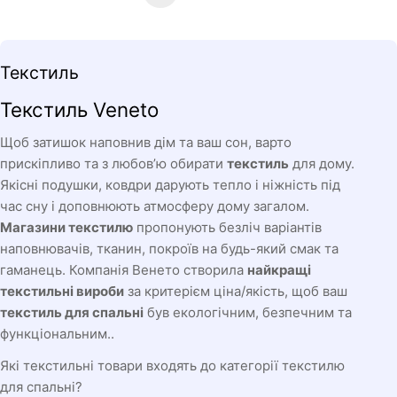
К
Текстиль
о
Текстиль Veneto
л
е
Щоб затишок наповнив дім та ваш сон, варто
к
прискіпливо та з любов’ю обирати
текстиль
для дому.
ц
Якісні подушки, ковдри дарують тепло і ніжність під
час сну і доповнюють атмосферу дому загалом.
і
Магазини текстилю
пропонують безліч варіантів
я
наповнювачів, тканин, покроїв на будь-який смак та
:
гаманець. Компанія Венето створила
найкращі
текстильні вироби
за критерієм ціна/якість, щоб ваш
текстиль для спальні
був екологічним, безпечним та
функціональним..
Які текстильні товари входять до категорії текстилю
для спальні?