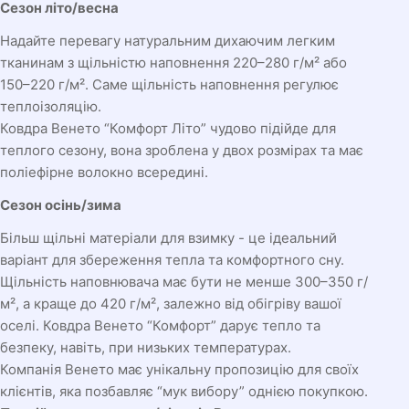
Сезон літо/весна
Надайте перевагу натуральним дихаючим легким
тканинам з щільністю наповнення 220–280 г/м² або
150–220 г/м². Саме щільність наповнення регулює
теплоізоляцію.
Ковдра Венето “Комфорт Літо” чудово підійде для
теплого сезону, вона зроблена у двох розмірах та має
поліефірне волокно всередині.
Сезон осінь/зима
Більш щільні матеріали для взимку - це ідеальний
варіант для збереження тепла та комфортного сну.
Щільність наповнювача має бути не менше 300–350 г/
м², а краще до 420 г/м², залежно від обігріву вашої
оселі. Ковдра Венето “Комфорт” дарує тепло та
безпеку, навіть, при низьких температурах.
Компанія Венето має унікальну пропозицію для своїх
клієнтів, яка позбавляє “мук вибору” однією покупкою.