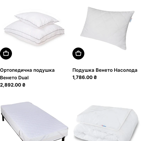
Оберіть Варіанти
Додати В Кошик
Ортопедична подушка
Подушка Венето Насолода
Звичайна
1,786.00 ₴
Венето Dual
ціна
Звичайна
2,892.00 ₴
ціна