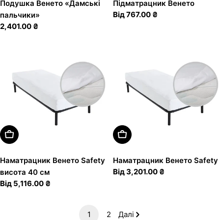
Подушка Венето «Дамські
Підматрацник Венето
Звичайна
Від 767.00 ₴
пальчики»
ціна
Звичайна
2,401.00 ₴
ціна
Оберіть Варіанти
Оберіть Варіанти
Наматрацник Венето Safety
Наматрацник Венето Safety
Звичайна
Від 3,201.00 ₴
висота 40 см
ціна
Звичайна
Від 5,116.00 ₴
ціна
1
2
Далі