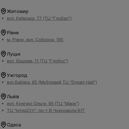
Житомир
вул. Київська, 77 (ТЦ "Глобал")
Рівне
м. Рівне, вул. Соборна, 185
Луцьк
вул. Єршова, 11 (ТЦ "Глобус")
Ужгород
вул.Бабяка, 65 (Меблевий ТЦ "Dream Hall")
Львів
вул. Княгині Ольги, 95 (ТЦ "Марк")
ТЦ "ІнтерСіті", пр-т В.Чорновола 67Г
Одеса