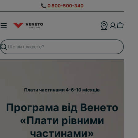
Перейти
📞 0 800-500-340
до
вмісту
Кошик
Пошук
Плати частинами 4-6-10 місяців
Ваше бачення. Наше партнерство.
Програма для
Програма для
Програма від Венето
Програма для
Знижка -10% для
захисників
молодят
молодят
«Плати рівними
дизайнерів
частинами»
Детальніше