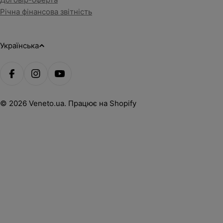
Річна фінансова звітність
М
Українська
о
Способи
в
оплати
Фейсбук
Instagram
YouTube
а
© 2026
Veneto.ua
.
Працює на Shopify