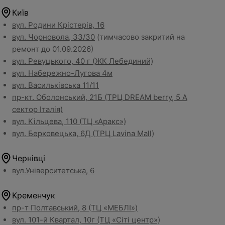
Київ
вул. Родини Крістерів, 16
вул. Чорновола, 33/30
(тимчасово закритий на
ремонт до 01.09.2026)
вул. Ревуцького, 40 г (ЖК Лебединий)
вул. Набережно-Лугова 4м
вул. Васильківська 11/11
пр-кт. Оболонський, 21Б (ТРЦ DREAM berry, 5 А
сектор Італія)
вул. Кільцева, 110 (ТЦ «Аракс»)
вул. Берковецька, 6Д (ТРЦ Lavina Mall)
Чернівці
вул.Університетська, 6
Кременчук
пр-т Полтавський, 8 (ТЦ «МЕБЛІ»)
вул. 101-й Квартал, 10г (ТЦ «Сіті центр»)