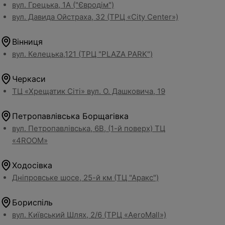
вул. Грецька, 1А ("Євродім")
вул. Давида Ойстраха, 32 (ТРЦ «City Center»)
Вінниця
вул. Келецька,121 (ТРЦ "PLAZA PARK")
Черкаси
ТЦ «Хрещатик Сіті» вул. О. Дашковича, 19
Петропавлівська Борщагівка
вул. Петропавлівська, 6В, (1-й поверх) ТЦ
«4ROOM»
Ходосівка
Дніпровське шосе, 25-й км (ТЦ "Аракс")
Бориспіль
вул. Київський Шлях, 2/6 (ТРЦ «AeroMall»)